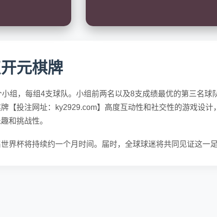
点开元棋牌
个小组，每组4支球队。小组前两名以及8支成绩最优的第三名球
牌【投注网址：ky2929.com】高度互动性和社交性的游戏
乐趣和挑战性。
界杯将持续约一个月时间。届时，全球球迷将共同见证这一足球盛事的每一