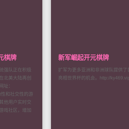
元棋牌
新军崛起开元棋牌
统强队正在积极
扩军为更多亚洲和非洲球队提供了
在北美大陆再创
亮相世界杯的机会。http://ky469.vi
网址：
度互动性和社交性的游
其他用户实时交
游戏社区，增加