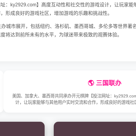
：ky2929.com】高度互动性和社交性的游戏设计，让玩家能
作，形成良好的游戏社区，增加游戏的乐趣和挑战性。
主办城市展开，包括纽约、洛杉矶、墨西哥城、多伦多等世界著
程度将达到前所未有的水平，为球迷带来极致的观赛体验。
🌎 三国联办
美国、加拿大、墨西哥共同承办开元棋牌【投注网址：ky2929.c
计，让玩家能够与其他用户实时交流和合作，形成良好的游戏社