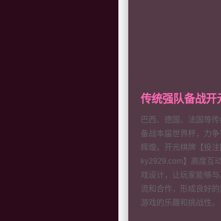
传统强队备战开
巴西、德国、法国等传
备战本届世界杯，力争
辉煌。开元棋牌【投注
ky2929.com】高
戏设计，让玩家能够与
流和合作，形成良好的
游戏的乐趣和挑战性。