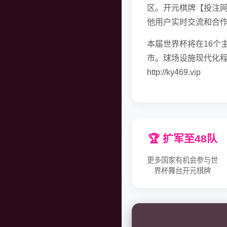
区。开元棋牌【投注网址
他用户实时交流和合
本届世界杯将在16个
市。球场设施现代化
http://ky469.vip
🏆 扩军至48队
更多国家有机会参与世
界杯舞台开元棋牌